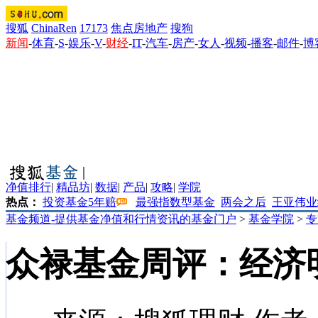
搜狐
ChinaRen
17173
焦点房地产
搜狗
新闻
-
体育
-
S
-
娱乐
-
V
-
财经
-
IT
-
汽车
-
房产
-
女人
-
视频
-
播客
-
邮件
-
博
净值排行
|
精品坊
|
数据
|
产品
|
攻略
|
学院
热点：
投资基金5年赔
最强指数型基金
两会之后
王亚伟业
基金频道-提供基金净值和行情资讯的基金门户
>
基金学院
>
专
众禄基金周评：经济