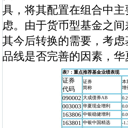
具，将其配置在组合中主
虑。由于货币型基金之间
其今后转换的需要，考虑
品线是否完善的因素，华
表7：重点推荐基金业绩表现
证券
证券
本
简称
增
代码
090002
大成债券AB
0.2
003003
华夏现金增利
0.0
163806
中银稳健增利
0.0
163801
中银中国精选
-1.