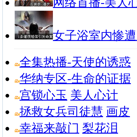
网络首播-美人
私募经理在线
私募基金排行榜
私募基金峰会
女子浴室内惨遭
全集热播-天使的诱惑
华纳专区-生命的证据
宫锁心玉
美人心计
拯救女兵司徒慧
画皮
幸福来敲门
梨花泪