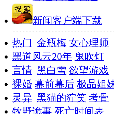
新闻客户端下载
热门
|
金瓶梅
女心理师
黑道风云20年
鬼吹灯
言情
|
黑白雪
欲望游戏
裸婚
幕前幕后
极品姐
灵异
|
黑猫的狞笑
考骨
牧野诡事
死亡时间表