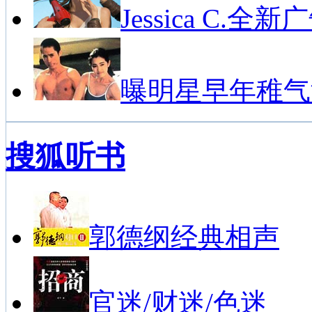
Jessica C.全新
曝明星早年稚气
搜狐听书
郭德纲经典相声
官迷/财迷/色迷