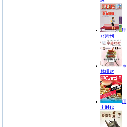
经
理
财周刊
卓
越理财
用
卡时代