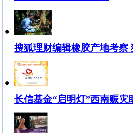
搜狐理财编辑橡胶产地考察
长信基金“启明灯”西南赈灾