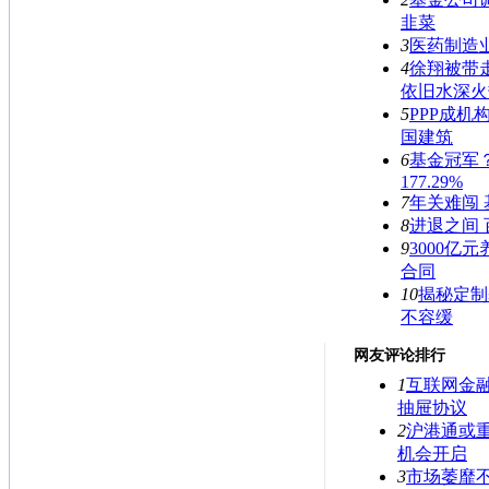
韭菜
3
医药制造
4
徐翔被带
依旧水深火
5
PPP成机
国建筑
6
基金冠军
177.29%
7
年关难闯 
8
进退之间
9
3000亿
合同
10
揭秘定制
不容缓
网友评论排行
1
互联网金
抽屉协议
2
沪港通或
机会开启
3
市场萎靡