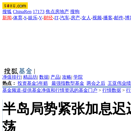
搜狐
ChinaRen
17173
焦点房地产
搜狗
新闻
-
体育
-
S
-
娱乐
-
V
-
财经
-
IT
-
汽车
-
房产
-
女人
-
视频
-
播客
-
邮件
-
博
净值排行
|
精品坊
|
数据
|
产品
|
攻略
|
学院
热点：
投资基金5年赔
最强指数型基金
两会之后
王亚伟业绩
基金频道-提供基金净值和行情资讯的基金门户
>
行情数据
>
行
半岛局势紧张加息迟
荡