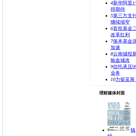
4
新华阿里1
得期待
5
第三方支
继续缩窄
6
首批基金
改革红利
7
保本基金连
加速
8
云南城投新
输血城改
9
信托承压9
业务
10
力挺蓝筹
理财媒体封面
钱