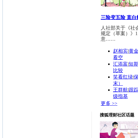
三险变五险 直
人社部关于《社
规定（草案）》1
意……
赵相宾
|
黄
看空
汇添富
|
短
比较
笑看红绿
|
末）
王群航
|
跟踪
级指基
更多 >>
搜狐理财社区话题