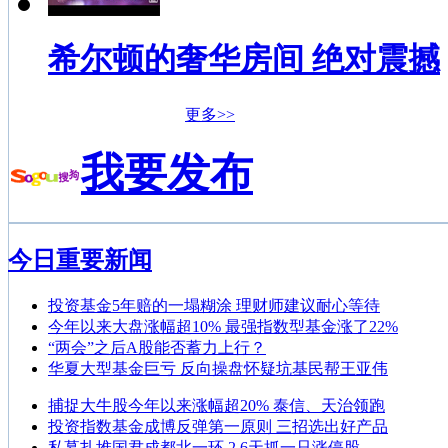
希尔顿的奢华房间 绝对震撼
更多>>
我要发布
今日重要新闻
投资基金5年赔的一塌糊涂 理财师建议耐心等待
今年以来大盘涨幅超10% 最强指数型基金涨了22%
“两会”之后A股能否蓄力上行？
华夏大型基金巨亏 反向操盘怀疑坑基民帮王亚伟
捕捉大牛股今年以来涨幅超20% 泰信、天治领跑
投资指数基金成博反弹第一原则 三招选出好产品
私募扎堆国君成都北一环 2.6天抓一只涨停股