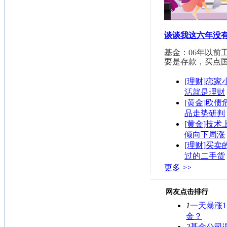
谈谈我这六年没
基金：06年以前
要是存款，买点
[理财]恋
活就是理财
[黄金]欧债
品走势研判
[黄金]技术
倾向下周涨
[理财]买卖
过的二手货
更多 >>
网友点击排行
1
一天暴涨1
金？
2
基金公司