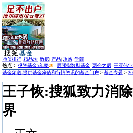
净值排行
|
精品坊
|
数据
|
产品
|
攻略
|
学院
热点：
投资基金5年赔
最强指数型基金
两会之后
王亚伟业
基金频道-提供基金净值和行情资讯的基金门户
>
基金专题
>
2
王子恢:搜狐致力消除
界