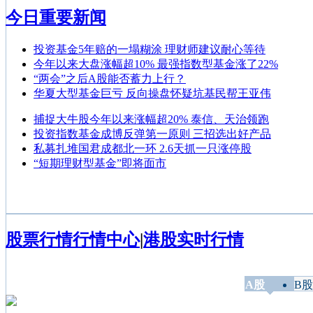
今日重要新闻
投资基金5年赔的一塌糊涂 理财师建议耐心等待
今年以来大盘涨幅超10% 最强指数型基金涨了22%
“两会”之后A股能否蓄力上行？
华夏大型基金巨亏 反向操盘怀疑坑基民帮王亚伟
捕捉大牛股今年以来涨幅超20% 泰信、天治领跑
投资指数基金成博反弹第一原则 三招选出好产品
私募扎堆国君成都北一环 2.6天抓一只涨停股
“短期理财型基金”即将面市
股票行情
行情中心
|
港股实时行情
A股
B股