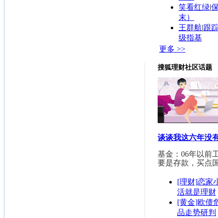
笑看红绿
|
末）
王群航
|
跟踪
级指基
更多 >>
搜狐理财社区话题
谈谈我这六年没
基金：06年以前
要是存款，买点
[理财]恋
活就是理财
[黄金]欧债
品走势研判