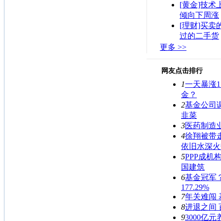
[黄金]技术
倾向下周涨
[理财]买卖
过的二手货
更多 >>
网友点击排行
1
一天暴涨1
金？
2
基金公司
韭菜
3
医药制造
4
徐翔被带
依旧水深火
5
PPP成机
国建筑
6
基金冠军
177.29%
7
年关难闯 
8
进退之间
9
3000亿