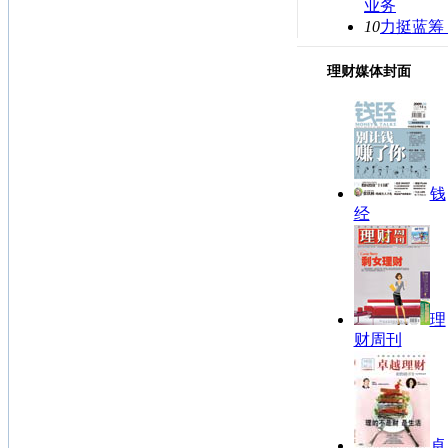
业务
10
力挺蓝筹
理财媒体封面
钱
经
理
财周刊
卓