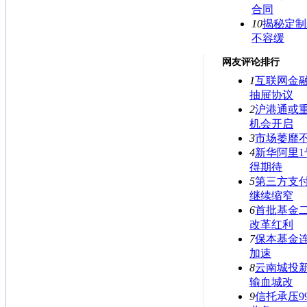
合同
10
揭秘定制
不容缓
网友评论排行
1
互联网金
抽屉协议
2
沪港通或
机会开启
3
市场萎靡
4
新华阿里1
得期待
5
第三方支
继续缩窄
6
首批基金
改革红利
7
保本基金连
加速
8
云南城投新
输血城改
9
信托承压9