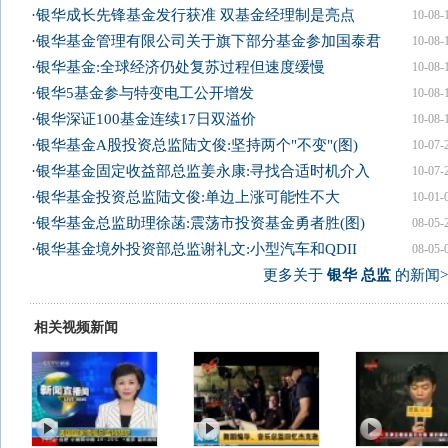
·
银华成长先锋基金发行获准 双基金经理制是亮点
10-08-
·
银华基金管理有限公司关于旗下部分基金参加国泰君
10-08-
·
银华基金:全球经济仍处复苏过程但速度缓慢
10-08-
·
银华5基金参与特变电工公开增发
10-08-
·
银华深证100基金连续17日双溢价
10-08-
·
银华基金A股投资总监陆文俊:坚持两个"不变"(图)
10-07-
·
银华基金固定收益部总监姜永康:寻找合适时机介入
10-07-
·
银华基金投资总监陆文俊:单边上涨可能性不大
10-01-
·
银华基金总监助理徐菡:震荡市投资基金勇者胜(图)
08-05-
·
银华基金境外投资部总监谢礼文:小型汽车和QDII
08-05-
更多关于
银华 总监
的新闻>
相关视频新闻