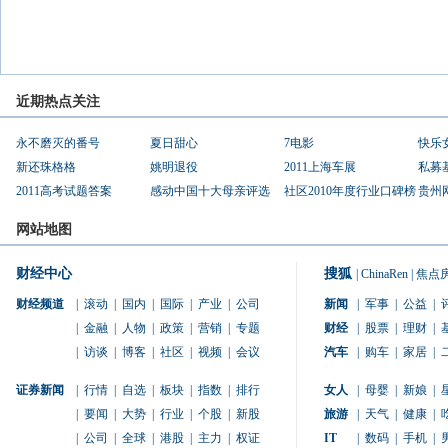
近期热点关注
永不磨灭的番号
夏日甜心
7电影
快乐
新还珠格格
姚明退役
2011上海车展
私募
2011高考试题答案
感动中国十大母亲评选
社区2010年度行业口碑榜
贵州
网站地图
财经中心
搜狐
|
ChinaRen
|
焦点
财经频道
|
滚动
|
国内
|
国际
|
产业
|
公司
新闻
|
军事
|
公益
|
|
金融
|
人物
|
政策
|
营销
|
专题
财经
|
股票
|
理财
|
|
访谈
|
博客
|
社区
|
视频
|
会议
汽车
|
购车
|
家居
|
证券新闻
|
行情
|
自选
|
板块
|
指数
|
排行
女人
|
母婴
|
新娘
|
|
要闻
|
大势
|
行业
|
个股
|
新股
旅游
|
天气
|
健康
|
|
公司
|
全球
|
港股
|
主力
|
权证
IT
|
数码
|
手机
|