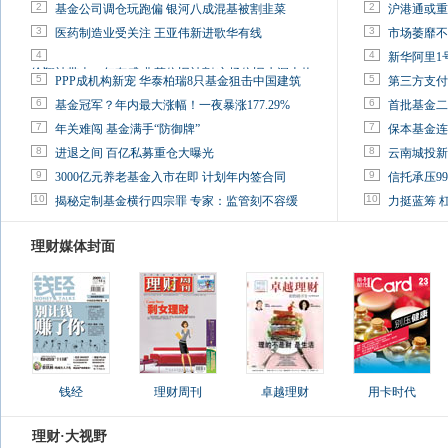
2
2
基金公司调仓玩跑偏 银河八成混基被割韭菜
沪港通或重
3
3
医药制造业受关注 王亚伟新进歌华有线
市场萎靡不
4
4
新华阿里1
徐翔被带走一年有感:韭菜依旧被割 市场依旧水深火热
5
5
PPP成机构新宠 华泰柏瑞8只基金狙击中国建筑
第三方支付
6
6
基金冠军？年内最大涨幅！一夜暴涨177.29%
首批基金二
7
7
年关难闯 基金满手“防御牌”
保本基金连
8
8
进退之间 百亿私募重仓大曝光
云南城投新
9
9
3000亿元养老基金入市在即 计划年内签合同
信托承压9
10
10
揭秘定制基金横行四宗罪 专家：监管刻不容缓
力挺蓝筹 
理财媒体封面
钱经
理财周刊
卓越理财
用卡时代
理财·大视野