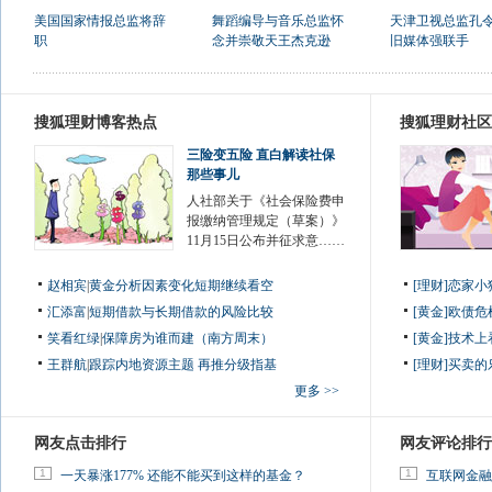
美国国家情报总监将辞
舞蹈编导与音乐总监怀
天津卫视总监孔令
职
念并崇敬天王杰克逊
旧媒体强联手
搜狐理财博客热点
搜狐理财社区
三险变五险 直白解读社保
那些事儿
人社部关于《社会保险费申
报缴纳管理规定（草案）》
11月15日公布并征求意……
赵相宾
|
黄金分析因素变化短期继续看空
[理财]恋家
汇添富
|
短期借款与长期借款的风险比较
[黄金]欧债
笑看红绿
|
保障房为谁而建（南方周末）
[黄金]技术
王群航
|
跟踪内地资源主题 再推分级指基
[理财]买卖的
更多 >>
网友点击排行
网友评论排行
1
1
一天暴涨177% 还能不能买到这样的基金？
互联网金融