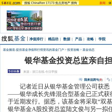
搜狐
ChinaRen
17173
焦点房地产
搜狗
新闻
-
体
净值排行
|
精品坊
|
数据
|
产品
|
攻略
|
学院
基金频道-提供基金净值和行情资讯的基金门户
>
投资攻略
>
基金动态
银华基金投资总监亲自
来源：
浙江在线-今日早报
我来说两句
(
0
)
记者近日从银华基金管理公司获悉，
——银华成长先锋混合型基金已正式获
于近期发行。据悉，该基金将采取“双基
银华基金A股投资总监陆文俊与另一拟