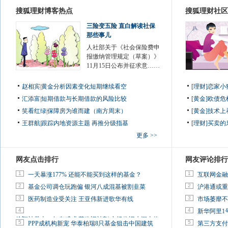
搜狐理财博客热点
搜狐理财社区
三险变五险 直白解读社保
那些事儿
人社部关于《社会保险费申
报缴纳管理规定（草案）》
11月15日公布并征求意……
赵相宾
|
黄金分析因素变化短期继续看空
[理财]恋家
汇添富
|
短期借款与长期借款的风险比较
[黄金]欧债
笑看红绿
|
保障房为谁而建（南方周末）
[黄金]技术
王群航
|
跟踪内地资源主题 再推分级指基
[理财]买卖的
更多 >>
网友点击排行
网友评论排行
1
1
一天暴涨177% 还能不能买到这样的基金？
互联网金融
2
2
基金公司调仓玩跑偏 银河八成混基被割韭菜
沪港通或重
3
3
医药制造业受关注 王亚伟新进歌华有线
市场萎靡不
4
4
新华阿里1
徐翔被带走一年有感:韭菜依旧被割 市场依旧水深火热
5
5
PPP成机构新宠 华泰柏瑞8只基金狙击中国建筑
第三方支付