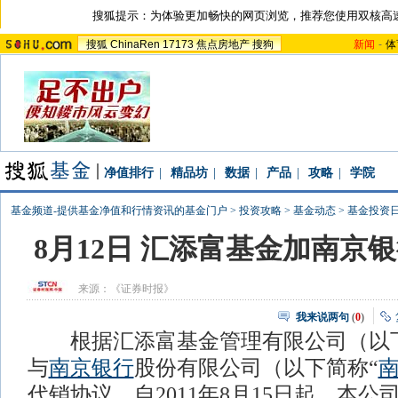
搜狐提示：为体验更加畅快的网页浏览，推荐您使用双核高
搜狐
ChinaRen
17173
焦点房地产
搜狗
新闻
-
体
净值排行
|
精品坊
|
数据
|
产品
|
攻略
|
学院
基金频道-提供基金净值和行情资讯的基金门户
>
投资攻略
>
基金动态
>
基金投资
8月12日
汇添富基金加南京银
来源：
《证券时报》
我来说两句
(
0
)
根据汇添富基金管理有限公司（以下
与
南京银行
股份有限公司（以下简称“
代销协议，自2011年8月15日起，本