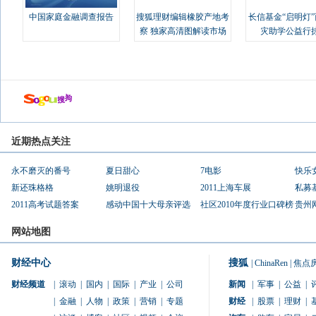
中国家庭金融调查报告
搜狐理财编辑橡胶产地考
长信基金“启明灯
察 独家高清图解读市场
灾助学公益行
近期热点关注
永不磨灭的番号
夏日甜心
7电影
快乐
新还珠格格
姚明退役
2011上海车展
私募
2011高考试题答案
感动中国十大母亲评选
社区2010年度行业口碑榜
贵州
网站地图
财经中心
搜狐
|
ChinaRen
|
焦点
财经频道
|
滚动
|
国内
|
国际
|
产业
|
公司
新闻
|
军事
|
公益
|
|
金融
|
人物
|
政策
|
营销
|
专题
财经
|
股票
|
理财
|