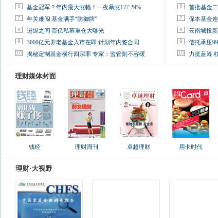
6
6
基金冠军？年内最大涨幅！一夜暴涨177.29%
首批基金二
7
7
年关难闯 基金满手“防御牌”
保本基金连
8
8
进退之间 百亿私募重仓大曝光
云南城投新
9
9
3000亿元养老基金入市在即 计划年内签合同
信托承压9
10
10
揭秘定制基金横行四宗罪 专家：监管刻不容缓
力挺蓝筹 
理财媒体封面
钱经
理财周刊
卓越理财
用卡时代
理财·大视野