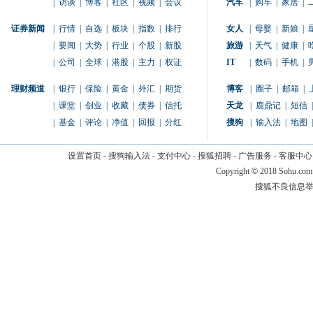
|
访谈
|
博客
|
社区
|
视频
|
会议
汽车
|
购车
|
家居
|
证券新闻
|
行情
|
自选
|
板块
|
指数
|
排行
女人
|
母婴
|
新娘
|
|
要闻
|
大势
|
行业
|
个股
|
新股
旅游
|
天气
|
健康
|
|
公司
|
全球
|
港股
|
主力
|
权证
IT
|
数码
|
手机
|
理财频道
|
银行
|
保险
|
黄金
|
外汇
|
期货
博客
|
圈子
|
邮箱
|
|
课堂
|
创业
|
收藏
|
债券
|
信托
天龙
|
鹿鼎记
|
短信
|
|
基金
|
评论
|
净值
|
回报
|
分红
搜狗
|
输入法
|
地图
|
设置首页
-
搜狗输入法
-
支付中心
-
搜狐招聘
-
广告服务
-
客服中心
Copyright
©
2018 Sohu.com
搜狐不良信息