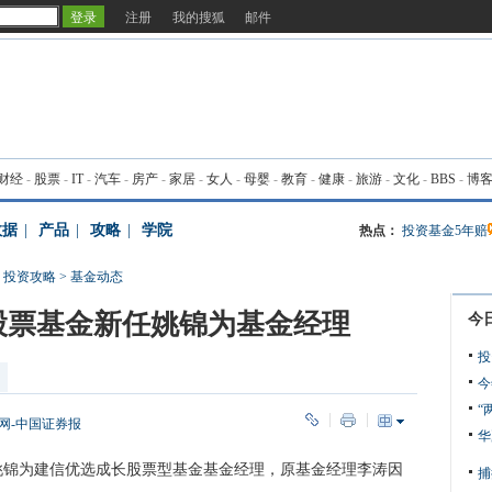
注册
我的搜狐
邮件
财经
-
股票
-
IT
-
汽车
-
房产
-
家居
-
女人
-
母婴
-
教育
-
健康
-
旅游
-
文化
-
BBS
-
博
数据
|
产品
|
攻略
|
学院
热点：
投资基金5年赔
>
投资攻略
>
基金动态
股票基金新任姚锦为基金经理
今
投
今
“
网-中国证券报
华
为建信优选成长股票型基金基金经理，原基金经理李涛因
捕