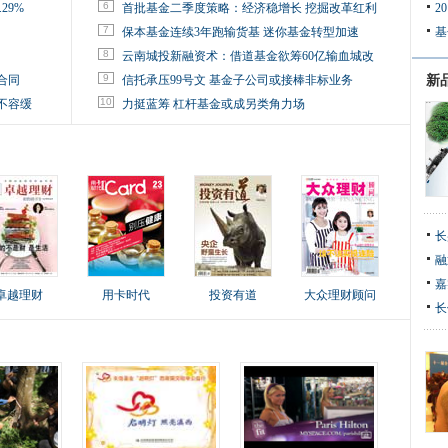
6
29%
首批基金二季度策略：经济稳增长 挖掘改革红利
2
7
保本基金连续3年跑输货基 迷你基金转型加速
基
8
云南城投新融资术：借道基金欲筹60亿输血城改
9
合同
信托承压99号文 基金子公司或接棒非标业务
新
10
不容缓
力挺蓝筹 杠杆基金或成另类角力场
长
融
嘉
卓越理财
用卡时代
投资有道
大众理财顾问
长