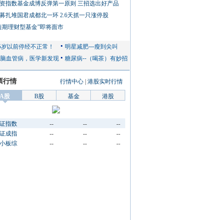
资指数基金成博反弹第一原则 三招选出好产品
募扎堆国君成都北一环 2.6天抓一只涨停股
短期理财型基金”即将面市
票行情
行情中心
|
港股实时行情
A股
B股
基金
港股
证指数
--
--
--
证成指
--
--
--
小板综
--
--
--