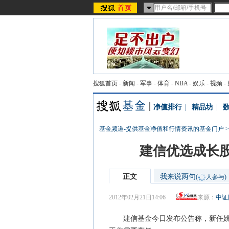
搜狐首页
-
新闻
-
军事
-
体育
-
NBA
-
娱乐
-
视频
-
净值排行
|
精品坊
|
基金频道-提供基金净值和行情资讯的基金门户
建信优选成长
正文
我来说两句
(
人参与)
2012年02月21日14:06
来源：
中证
建信基金今日发布公告称，新任姚锦