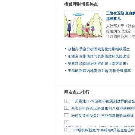
搜狐理财博客热点
三险变五险 直白
那些事儿
人社部关于《社会
报缴纳管理规定（
11月15日公布并
赵相宾
|
黄金分析因素变化短期继续看空
汇添富
|
短期借款与长期借款的风险比较
笑看红绿
|
保障房为谁而建（南方周末）
王群航
|
跟踪内地资源主题 再推分级指基
网友点击排行
1
一天暴涨177% 还能不能买到这样的基
2
基金公司调仓玩跑偏 银河八成混基被割
3
医药制造业受关注 王亚伟新进歌华有线
4
徐翔被带走一年有感:韭菜依旧被割 市场依
5
PPP成机构新宠 华泰柏瑞8只基金狙击