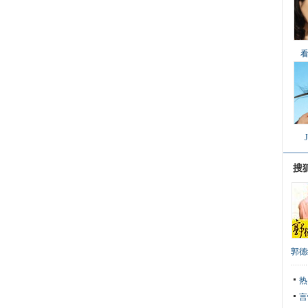
搜
郭德
热
言