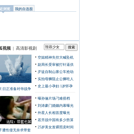
狐视频
|
高清影视剧
空姐精神失控大喊坠机
副局长受审被打针逼供
歹徒自制山寨公车抢劫
实拍母狮阻止公狮吃人
史上最小孕妇 1岁怀孕
家:日正准备对华战争
曝孙俪片场刁难搭档
刘涛豪门婚姻内幕曝光
外星人长相首度曝光
若开战中国有多少胜算
25岁美女发裸照卖时间
子遭性侵无奈求带套