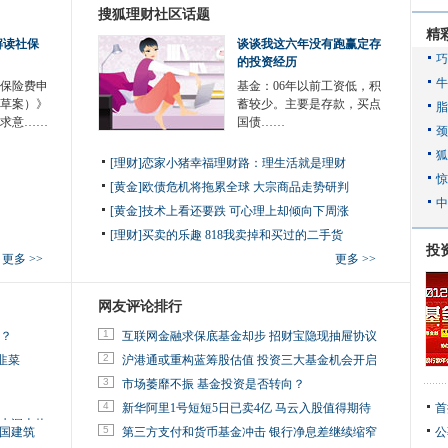
搜狐理财社区话题
精
解读社保
谈谈我这六年没有跑赢定存
的投资经历
保险费申
基金：06年以前工资低，积
草案）》
蓄较少。主要是存款，买点
征求意……
国债……
[理财]恋家小猪幸福理财路：理生活就是理财
[黄金]欧债危机将拖累全球 大宗商品走势研判
[黄金]技术上看还要跌 可心理上却倾向下周涨
[理财]买卖的乐趣 818我卖掉和买过的二手货
投
更多 >>
更多 >>
网友评论排行
1
金？
互联网金融求保底基金却步 招财宝隐现抽屉协议
2
韭菜
沪港通或重构蓝筹股估值 投资三大基金机会开启
3
市场萎靡不振 基金投资是否转向？
4
新华阿里1号短短5日已卖4亿 马云入股值得期待
首
旧水深火热
5
中国建筑
第三方支付和货币基金冲击 银行净息差继续缩窄
公