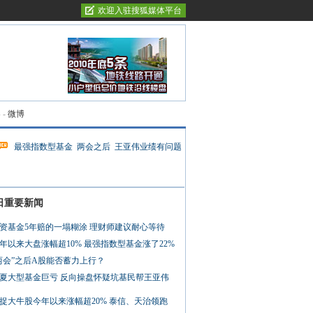
欢迎入驻搜狐媒体平台
客
-
微博
最强指数型基金
两会之后
王亚伟业绩有问题
日重要新闻
资基金5年赔的一塌糊涂 理财师建议耐心等待
年以来大盘涨幅超10% 最强指数型基金涨了22%
两会”之后A股能否蓄力上行？
夏大型基金巨亏 反向操盘怀疑坑基民帮王亚伟
捉大牛股今年以来涨幅超20% 泰信、天治领跑