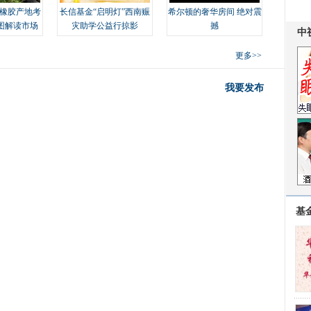
橡胶产地考
长信基金“启明灯”西南赈
希尔顿的奢华房间 绝对震
图解读市场
灾助学公益行掠影
撼
更多>>
我要发布
基