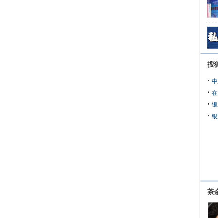
搜
中
在
银
银
茶