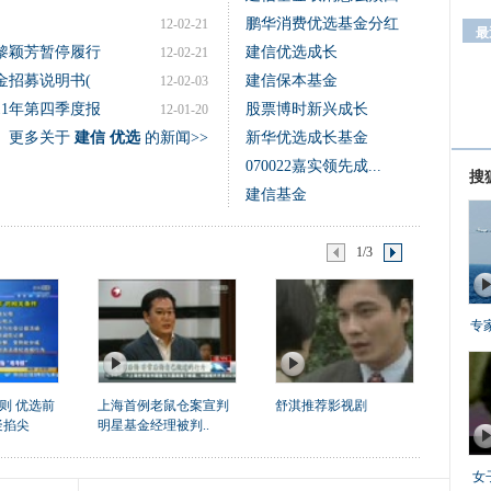
鹏华消费优选基金分红
12-02-21
黎颖芳暂停履行
建信优选成长
12-02-21
金招募说明书(
建信保本基金
12-02-03
11年第四季度报
股票博时新兴成长
12-01-20
更多关于
建信 优选
的新闻>>
新华优选成长基金
070022嘉实领先成...
搜
建信基金
1/3
专
则 优选前
上海首例老鼠仓案宣判
舒淇推荐影视剧
疑掐尖
明星基金经理被判..
女