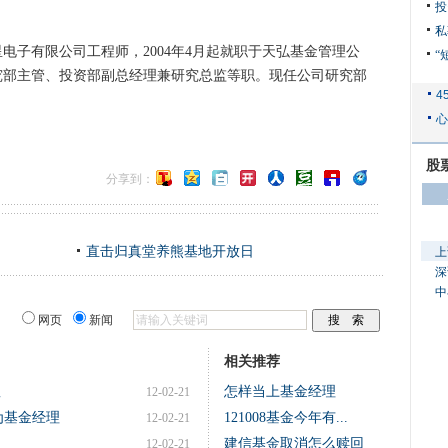
投
私
有限公司工程师，2004年4月起就职于天弘基金管理公
“
究部主管、投资部副总经理兼研究总监等职。现任公司研究部
股
分享到：
直击归真堂养熊基地开放日
上
深
中
网页
新闻
相关推荐
显
怎样当上基金经理
12-02-21
为基金经理
121008基金今年有...
12-02-21
建信基金取消怎么赎回
12-02-21