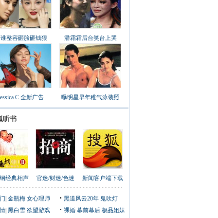
看谁整容砸脸砸钱狠
潘霜霜后台笑台上哭
Jessica C.全新广告
曝明星早年稚气泳装照
狐听书
纲经典相声
官迷/财迷/色迷
新闻客户端下载
门
|
金瓶梅
女心理师
黑道风云20年
鬼吹灯
情
|
黑白雪
欲望游戏
裸婚
幕前幕后
极品姐妹