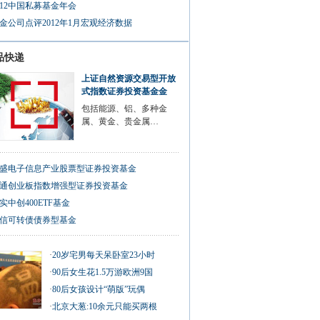
012中国私募基金年会
金公司点评2012年1月宏观经济数据
品快递
上证自然资源交易型开放
式指数证券投资基金金
包括能源、铝、多种金
属、黄金、贵金属…
盛电子信息产业股票型证券投资基金
通创业板指数增强型证券投资基金
实中创400ETF基金
信可转债债券型基金
·
20岁宅男每天呆卧室23小时
·
90后女生花1.5万游欧洲9国
·
80后女孩设计“萌版”玩偶
·
北京大葱:10余元只能买两根