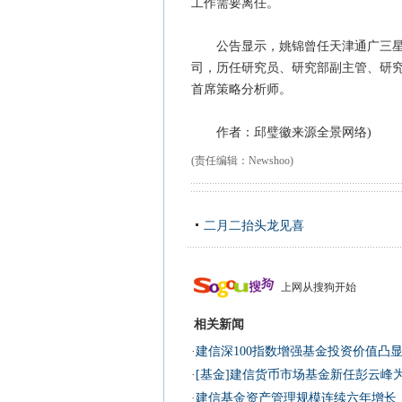
工作需要离任。
公告显示，姚锦曾任天津通广三星电子
司，历任研究员、研究部副主管、研
首席策略分析师。
作者：邱璧徽来源全景网络)
(责任编辑：Newshoo)
二月二抬头龙见喜
上网从搜狗开始
相关新闻
·
建信深100指数增强基金投资价值凸
·
[基金]建信货币市场基金新任彭云峰
·
建信基金资产管理规模连续六年增长