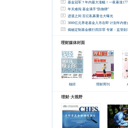
6
基金冠军？年内最大涨幅！一夜暴涨177.
7
年关难闯 基金满手“防御牌”
8
进退之间 百亿私募重仓大曝光
9
3000亿元养老基金入市在即 计划年内签
10
揭秘定制基金横行四宗罪 专家：监管刻
理财媒体封面
钱经
理财周刊
理财·大视野