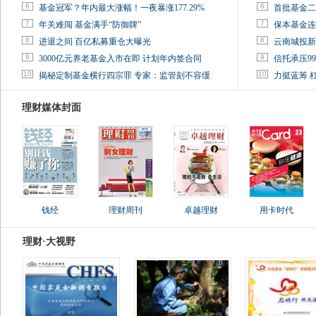
6
6
基金冠军？年内最大涨幅！一夜暴涨177.29%
首批基金二
7
7
年关难闯 基金满手“防御牌”
保本基金连
8
8
进退之间 百亿私募重仓大曝光
云南城投新
9
9
3000亿元养老基金入市在即 计划年内签合同
信托承压9
10
10
揭秘定制基金横行四宗罪 专家：监管刻不容缓
力挺蓝筹 
理财媒体封面
钱经
理财周刊
卓越理财
用卡时代
理财·大视野