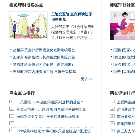
搜狐理财博客热点
搜狐理财社区
三险变五险 直白解读社保
那些事儿
人社部关于《社会保险费申
报缴纳管理规定（草案）》
11月15日公布并征求意……
赵相宾
|
黄金分析因素变化短期继续看空
[理财]恋家
汇添富
|
短期借款与长期借款的风险比较
[黄金]欧债
笑看红绿
|
保障房为谁而建（南方周末）
[黄金]技术
王群航
|
跟踪内地资源主题 再推分级指基
[理财]买卖的
更多 >>
网友点击排行
网友评论排行
1
1
一天暴涨177% 还能不能买到这样的基金？
互联网金融
2
2
基金公司调仓玩跑偏 银河八成混基被割韭菜
沪港通或重
3
3
医药制造业受关注 王亚伟新进歌华有线
市场萎靡不
4
4
新华阿里1
徐翔被带走一年有感:韭菜依旧被割 市场依旧水深火热
5
5
PPP成机构新宠 华泰柏瑞8只基金狙击中国建筑
第三方支付