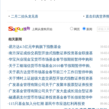
二月二抬头龙见喜
直击归真堂养
上网从搜狗开始
网页
新闻
相关新闻
·
易方达4.5亿元申购旗下指数基金
10-02-
·
南方深证成份交易型开放式指数证券投资基金联接基
10-02-
·
华宝兴业现金宝货币市场基金春节假期前暂停申购和
10-02-
·
关于工银瑞信货币市场基金2010春节假期暂停申购、
10-02-
·
关于易方达货币市场基金春节前三个工作日暂停申购
10-02-
·
关于博时上证超级大盘交易型开放式指数证券投资基
10-02-
·
广发基金管理有限公司关于广发聚丰股票型证券投资
10-02-
·
广发基金管理有限公司关于广发大盘成长混合型证券
10-02-
·
融通易支付货币市场证券投资基金春节长假前暂停申
10-02-
·
115只基金加入分红潮 基民牛市应选红利再投资
09-06-