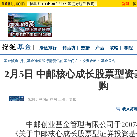
搜狐
ChinaRen
17173
焦点房地产
搜狗
新闻
-
体
净值排行
|
精品坊
|
数据
|
产品
|
攻略
|
学院
基金频道-提供基金净值和行情资讯的基金门户
>
投资攻略
>
基金公告
2月5日 中邮核心成长股票型
购
来源：
中国证券网·上海证券报
我来说两
中邮创业基金管理有限公司于2007年
《关于中邮核心成长股票型证券投资基