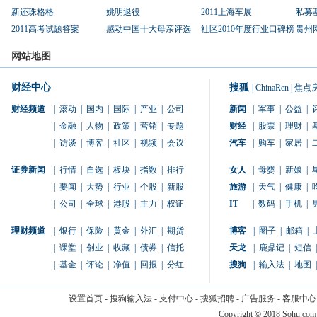
新还珠格格
姚明退役
2011上海车展
私募
2011高考试题答案
感动中国十大母亲评选
社区2010年度行业口碑榜
贵州
网站地图
财经中心
搜狐
|
ChinaRen
|
焦点
财经频道
|
滚动
|
国内
|
国际
|
产业
|
公司
新闻
|
军事
|
公益
|
|
金融
|
人物
|
政策
|
营销
|
专题
财经
|
股票
|
理财
|
|
访谈
|
博客
|
社区
|
视频
|
会议
汽车
|
购车
|
家居
|
证券新闻
|
行情
|
自选
|
板块
|
指数
|
排行
女人
|
母婴
|
新娘
|
|
要闻
|
大势
|
行业
|
个股
|
新股
旅游
|
天气
|
健康
|
|
公司
|
全球
|
港股
|
主力
|
权证
IT
|
数码
|
手机
|
理财频道
|
银行
|
保险
|
黄金
|
外汇
|
期货
博客
|
圈子
|
邮箱
|
|
课堂
|
创业
|
收藏
|
债券
|
信托
天龙
|
鹿鼎记
|
短信
|
|
基金
|
评论
|
净值
|
回报
|
分红
搜狗
|
输入法
|
地图
|
设置首页
-
搜狗输入法
-
支付中心
-
搜狐招聘
-
广告服务
-
客服中心
Copyright
©
2018 Sohu.com