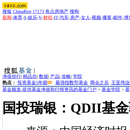
搜狐
ChinaRen
17173
焦点房地产
搜狗
新闻
-
体育
-
S
-
娱乐
-
V
-
财经
-
IT
-
汽车
-
房产
-
女人
-
视频
-
播客
-
邮件
-
博
净值排行
|
精品坊
|
数据
|
产品
|
攻略
|
学院
热点：
投资基金5年赔
最强指数型基金
两会之后
王亚伟业
基金频道-提供基金净值和行情资讯的基金门户
>
基金学院
>
基
国投瑞银：QDII基金