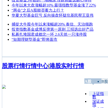
投资基金5年赔的一塌糊涂 理财师建议耐心等待
今年以来大盘涨幅超10% 最强指数型基金涨了22%
“两会”之后A股能否蓄力上行？
华夏大型基金巨亏 反向操盘怀疑坑基民帮王亚伟
捕捉大牛股今年以来涨幅超20% 泰信、天治领跑
投资指数基金成博反弹第一原则 三招选出好产品
私募扎堆国君成都北一环 2.6天抓一只涨停股
“短期理财型基金”即将面市
股票行情
行情中心
|
港股实时行情
A股
B股
上证指
数
深证成
指