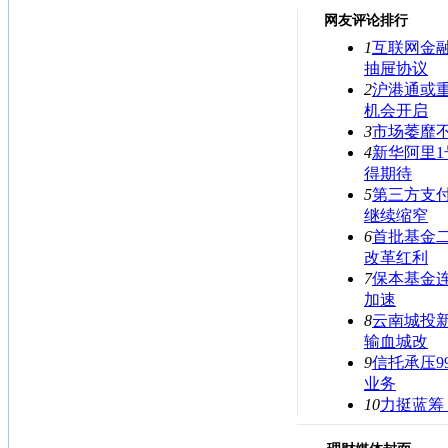
网友评论排行
1
互联网金
抽屉协议
2
沪港通或
机会开启
3
市场萎靡
4
新华阿里1
得期待
5
第三方支
继续缩窄
6
首批基金
改革红利
7
保本基金连
加速
8
云南城投新
输血城改
9
信托承压9
业务
10
力挺蓝筹