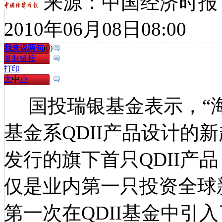
来源：
中国经济时报
2010年06月08日08:00
我来说两句
(
0
)
复制链接
打印
大
中
小
国投瑞银基金表示，“海
基金系QDII产品设计的
发行的旗下首只QDII产
仅是业内第一只投资全球新
第一次在QDII基金中引