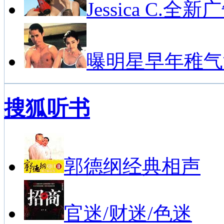
Jessica C.全新
曝明星早年稚气
搜狐听书
郭德纲经典相声
官迷/财迷/色迷