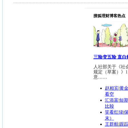
搜狐理财博客热点
三险变五险 直
人社部关于《社
规定（草案）》1
意……
赵相宾
|
黄
看空
汇添富
|
短
比较
笑看红绿
|
末）
王群航
|
跟踪