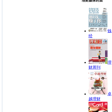
理财媒体封面
钱
经
理
财周刊
卓
越理财