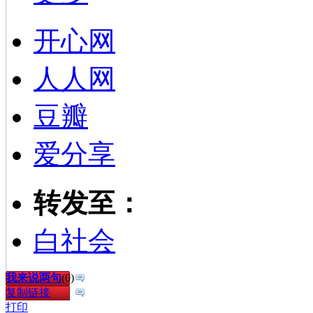
开心网
人人网
豆瓣
爱分享
转发至：
白社会
我来说两句
(
0
)
复制链接
打印