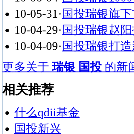
10-05-31
·
国投瑞银旗下首
10-04-29
·
国投瑞银赵阳指
10-04-09
·
国投瑞银打造新
更多关于
瑞银 国投
的新闻
相关推荐
什么qdii基金
国投新兴