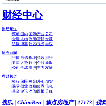
财经中心
财经频道
|
滚动
|
国内
|
国际
|
产业
|
公司
|
金融
|
人物
|
政策
|
营销
|
专题
|
访谈
|
博客
|
社区
|
视频
|
会议
证券新闻
|
行情
|
自选
|
板块
|
指数
|
排行
|
要闻
|
大势
|
行业
|
个股
|
新股
|
公司
|
全球
|
港股
|
主力
|
权证
理财频道
|
银行
|
保险
|
黄金
|
外汇
|
期货
|
课堂
|
创业
|
收藏
|
债券
|
信托
|
基金
|
评论
|
净值
|
回报
|
分红
搜狐
|
ChinaRen
|
焦点房地产
|
17173
|
搜