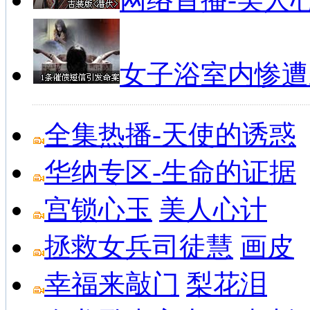
私募经理在线
私募基金排行榜
私募基金峰会
女子浴室内惨遭
全集热播-天使的诱惑
华纳专区-生命的证据
宫锁心玉
美人心计
拯救女兵司徒慧
画皮
幸福来敲门
梨花泪