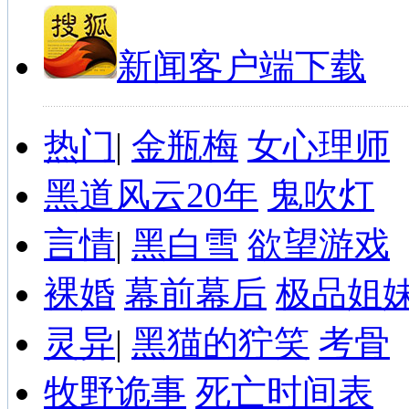
新闻客户端下载
热门
|
金瓶梅
女心理师
黑道风云20年
鬼吹灯
言情
|
黑白雪
欲望游戏
裸婚
幕前幕后
极品姐
灵异
|
黑猫的狞笑
考骨
牧野诡事
死亡时间表