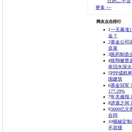
过的二手货
更多 >>
网友点击排行
1
一天暴涨1
金？
2
基金公司
韭菜
3
医药制造
4
徐翔被带
依旧水深火
5
PPP成机
国建筑
6
基金冠军
177.29%
7
年关难闯 
8
进退之间
9
3000亿
合同
10
揭秘定制
不容缓