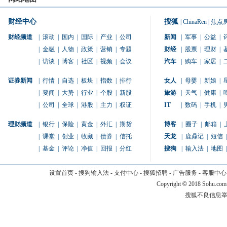
财经中心
搜狐
|
ChinaRen
|
焦点
财经频道
|
滚动
|
国内
|
国际
|
产业
|
公司
新闻
|
军事
|
公益
|
|
金融
|
人物
|
政策
|
营销
|
专题
财经
|
股票
|
理财
|
|
访谈
|
博客
|
社区
|
视频
|
会议
汽车
|
购车
|
家居
|
证券新闻
|
行情
|
自选
|
板块
|
指数
|
排行
女人
|
母婴
|
新娘
|
|
要闻
|
大势
|
行业
|
个股
|
新股
旅游
|
天气
|
健康
|
|
公司
|
全球
|
港股
|
主力
|
权证
IT
|
数码
|
手机
|
理财频道
|
银行
|
保险
|
黄金
|
外汇
|
期货
博客
|
圈子
|
邮箱
|
|
课堂
|
创业
|
收藏
|
债券
|
信托
天龙
|
鹿鼎记
|
短信
|
|
基金
|
评论
|
净值
|
回报
|
分红
搜狗
|
输入法
|
地图
|
设置首页
-
搜狗输入法
-
支付中心
-
搜狐招聘
-
广告服务
-
客服中心
Copyright
©
2018 Sohu.com
搜狐不良信息