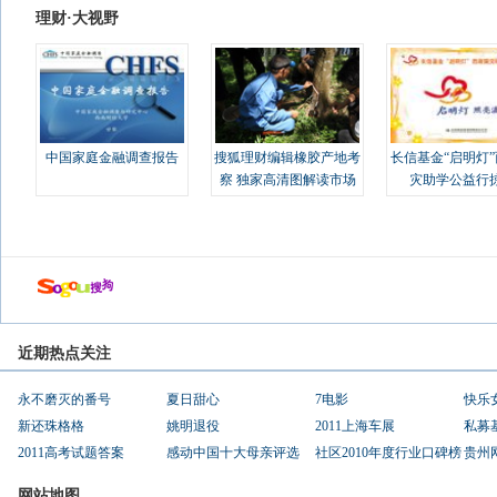
理财·大视野
中国家庭金融调查报告
搜狐理财编辑橡胶产地考
长信基金“启明灯
察 独家高清图解读市场
灾助学公益行
近期热点关注
永不磨灭的番号
夏日甜心
7电影
快乐
新还珠格格
姚明退役
2011上海车展
私募
2011高考试题答案
感动中国十大母亲评选
社区2010年度行业口碑榜
贵州
网站地图