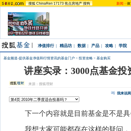
搜狐
ChinaRen
17173
焦点房地产
搜狗
新闻
-
体
净值排行
|
精品坊
|
数据
|
产品
|
攻略
|
学院
基金频道-提供基金净值和行情资讯的基金门户
>
投资攻略
>
基金购买
讲座实录：3000点基金
来源：
搜狐理财
我来说两
下一个内容就是目前基金是不是具
我想大家可能都存在这样的疑问，从