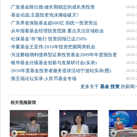
·
广发基金陈仕德:做长期稳定的成长类投资
10-03-
·
基金论战:主题投资泡沫濒临破灭?
10-03-
·
广东养老保险基金超600亿 拟统一投资营运
10-03-
·
从年报看基金经理投资思路 重点关注区域机会
10-03-
·
社保基金"存"银行 投资回报已达250%
10-03-
·
华夏基金王亚伟:2010年投资把握两类机会
10-03-
·
兴业磐稳增利债券型证券投资基金2009年年度报告更
10-03-
·
银华基金分级基金创新与发展研讨会(实录)
10-03-
·
2010年度基金投资者服务巡讲活动宁波站实录(图)
10-03-
·
第五场论坛实录:人民币基金专场
09-05-
更多关于
基金 投资
的新闻>
相关视频新闻