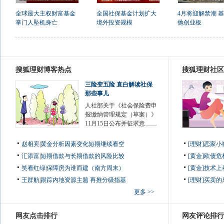
全球最大主权财富基金
全国社保基金计划扩大
4月将迎解禁潮 
掌门人坠机身亡
境外投资规模
抛创业板
搜狐理财博客热点
搜狐理财社区
三险变五险 直白解读社保
那些事儿
人社部关于《社会保险费申
报缴纳管理规定（草案）》
11月15日公布并征求意……
赵相宾
|
黄金分析因素变化短期继续看空
[理财]恋家
汇添富
|
短期借款与长期借款的风险比较
[黄金]欧债
笑看红绿
|
保障房为谁而建（南方周末）
[黄金]技术
王群航
|
跟踪内地资源主题 再推分级指基
[理财]买卖的
更多 >>
网友点击排行
网友评论排行