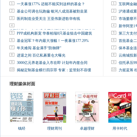
1
1
一天暴涨177% 还能不能买到这样的基金？
互联网金融
2
2
基金公司调仓玩跑偏 银河八成混基被割韭菜
沪港通或重
3
3
医药制造业受关注 王亚伟新进歌华有线
市场萎靡不
4
4
新华阿里1
徐翔被带走一年有感:韭菜依旧被割 市场依旧水深火热
5
5
PPP成机构新宠 华泰柏瑞8只基金狙击中国建筑
第三方支付
6
6
基金冠军？年内最大涨幅！一夜暴涨177.29%
首批基金二
7
7
年关难闯 基金满手“防御牌”
保本基金连
8
8
进退之间 百亿私募重仓大曝光
云南城投新
9
9
3000亿元养老基金入市在即 计划年内签合同
信托承压9
10
10
揭秘定制基金横行四宗罪 专家：监管刻不容缓
力挺蓝筹 
理财媒体封面
钱经
理财周刊
卓越理财
用卡时代